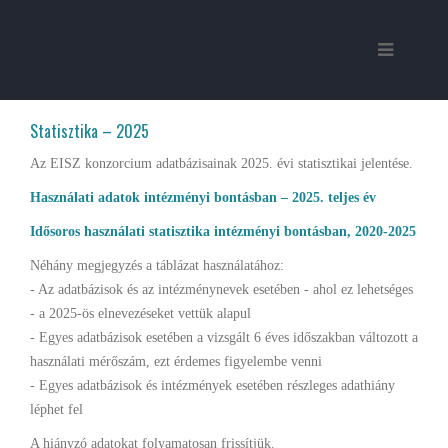
Statisztika – 2025
Az EISZ konzorcium adatbázisainak 2025. évi statisztikai jelentése.
Használati adatok intézményi bontásban – 2025. teljes év
Idősoros használati statisztika intézményi bontásban, 2020-2025
Néhány megjegyzés a táblázat használatához:
- Az adatbázisok és az intézménynevek esetében - ahol ez lehetséges
- a 2025-ös elnevezéseket vettük alapul
- Egyes adatbázisok esetében a vizsgált 6 éves időszakban változott a
használati mérőszám, ezt érdemes figyelembe venni
- Egyes adatbázisok és intézmények esetében részleges adathiány
léphet fel
A hiányzó adatokat folyamatosan frissítjük.