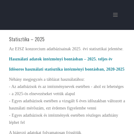
Statisztika – 2025
Az EISZ konzorcium adatbázisainak 2025. évi statisztikai jelentése.
Használati adatok intézményi bontásban – 2025. teljes év
Idősoros használati statisztika intézményi bontásban, 2020-2025
Néhány megjegyzés a táblázat használatához:
- Az adatbázisok és az intézménynevek esetében - ahol ez lehetséges
- a 2025-ös elnevezéseket vettük alapul
- Egyes adatbázisok esetében a vizsgált 6 éves időszakban változott a
használati mérőszám, ezt érdemes figyelembe venni
- Egyes adatbázisok és intézmények esetében részleges adathiány
léphet fel
A hiányzó adatokat folyamatosan frissítjük.