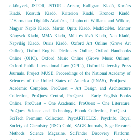
e-könyvek
,
JSTOR
,
JSTOR - Artstor
,
Kalligram Kiadó
,
Kortárs
Kiadó
,
Kossuth Kiadó
,
Kriterion Kiadó
,
Kronosz Kiadó
,
L’Harmattan Digitális Adatbázis
,
Lippincott Williams and Wilkins
,
Magyar Napló Kiadó
,
Martin Opitz Kiadó
,
MathSciNet
,
Mentor
Könyvek Kiadó
,
MMA Kiadó
,
Múlt és Jövő Kiadó
,
Nap Kiadó
,
Napvilág Kiadó
,
Osiris Kiadó
,
Oxford Art Online (Grove Art
Online)
,
Oxford English Dictionary Online
,
Oxford Handbooks
Online (OHO)
,
Oxford Music Online (Grove Music Online)
,
Oxford Public International Law (OPIL)
,
Oxford University Press
Journals
,
Project MUSE
,
Proceedings of the National Academy of
Sciences of the United States of America (PNAS)
,
ProQuest –
Academic Complete
,
ProQuest – Art Design and Architecture
Collection
,
ProQuest Central
,
ProQuest – Early English Books
Online
,
ProQuest – One Academic
,
ProQuest – One Literature
,
ProQuest Science and Technology Ebook Collection
,
ProQuest –
SciTech Premium Collection
,
PsycARTICLES
,
PsycInfo
,
Royal
Society of Chemistry (RSC) Gold
,
SAGE Journals
,
Sage Research
Methods
,
Science Magazine
,
SciFinder Discovery Platform
,