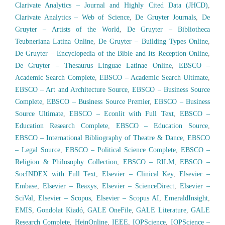
Clarivate Analytics – Journal and Highly Cited Data (JHCD)
,
Clarivate Analytics – Web of Science
,
De Gruyter Journals
,
De
Gruyter – Artists of the World
,
De Gruyter – Bibliotheca
Teubneriana Latina Online
,
De Gruyter – Building Types Online
,
De Gruyter – Encyclopedia of the Bible and Its Reception Online
,
De Gruyter – Thesaurus Linguae Latinae Online
,
EBSCO –
Academic Search Complete
,
EBSCO – Academic Search Ultimate
,
EBSCO – Art and Architecture Source
,
EBSCO – Business Source
Complete
,
EBSCO – Business Source Premier
,
EBSCO – Business
Source Ultimate
,
EBSCO – Econlit with Full Text
,
EBSCO –
Education Research Complete
,
EBSCO – Education Source
,
EBSCO – International Bibliography of Theatre & Dance
,
EBSCO
– Legal Source
,
EBSCO – Political Science Complete
,
EBSCO –
Religion & Philosophy Collection
,
EBSCO – RILM
,
EBSCO –
SocINDEX with Full Text
,
Elsevier – Clinical Key
,
Elsevier –
Embase
,
Elsevier – Reaxys
,
Elsevier – ScienceDirect
,
Elsevier –
SciVal
,
Elsevier – Scopus
,
Elsevier – Scopus AI
,
EmeraldInsight
,
EMIS
,
Gondolat Kiadó
,
GALE OneFile
,
GALE Literature
,
GALE
Research Complete
,
HeinOnline
,
IEEE
,
IOPScience
,
IOPScience –