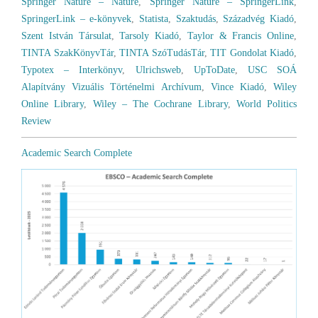
Springer Nature – Nature
,
Springer Nature – SpringerLink
,
SpringerLink – e-könyvek
,
Statista
,
Szaktudás
,
Századvég Kiadó
,
Szent István Társulat
,
Tarsoly Kiadó
,
Taylor & Francis Online
,
TINTA SzakKönyvTár
,
TINTA SzóTudásTár
,
TIT Gondolat Kiadó
,
Typotex – Interkönyv
,
Ulrichsweb
,
UpToDate
,
USC SOÁ
Alapítvány Vizuális Történelmi Archívum
,
Vince Kiadó
,
Wiley
Online Library
,
Wiley – The Cochrane Library
,
World Politics
Review
Academic Search Complete