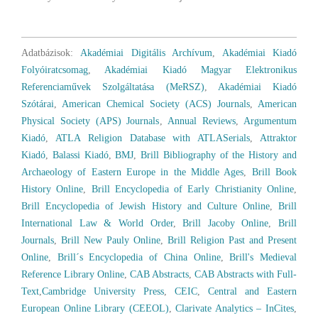
Adatbázisok:
Akadémiai Digitális Archívum
,
Akadémiai Kiadó
Folyóiratcsomag
,
Akadémiai Kiadó Magyar Elektronikus
Referenciaművek Szolgáltatása (MeRSZ)
,
Akadémiai Kiadó
Szótárai
,
American Chemical Society (ACS) Journals
,
American
Physical Society (APS) Journals
,
Annual Reviews
,
Argumentum
Kiadó
,
ATLA Religion Database with ATLASerials
,
Attraktor
Kiadó
,
Balassi Kiadó
,
BMJ
,
Brill Bibliography of the History and
Archaeology of Eastern Europe in the Middle Ages
,
Brill Book
History Online
,
Brill Encyclopedia of Early Christianity Online
,
Brill Encyclopedia of Jewish History and Culture Online
,
Brill
International Law & World Order
,
Brill Jacoby Online
,
Brill
Journals
,
Brill New Pauly Online
,
Brill Religion Past and Present
Online
,
Brill´s Encyclopedia of China Online
,
Brill's Medieval
Reference Library Online
,
CAB Abstracts
,
CAB Abstracts with Full-
Text
,
Cambridge University Press
,
CEIC
,
Central and Eastern
European Online Library (CEEOL)
,
Clarivate Analytics – InCites
,