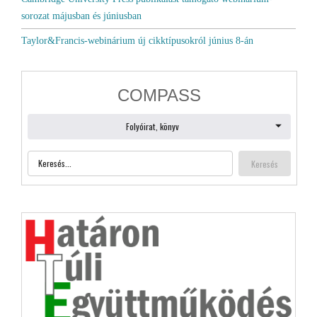
sorozat májusban és júniusban
Taylor&Francis-webinárium új cikktípusokról június 8-án