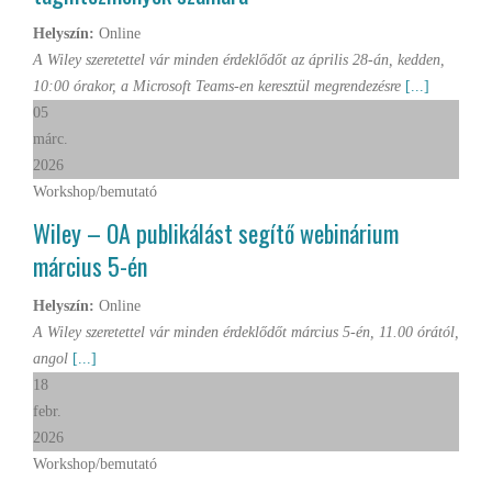
Helyszín:
Online
A Wiley szeretettel vár minden érdeklődőt az április 28-án, kedden,
10:00 órakor, a Microsoft Teams-en keresztül megrendezésre
[...]
05
márc.
2026
Workshop/bemutató
Wiley – OA publikálást segítő webinárium
március 5-én
Helyszín:
Online
A Wiley szeretettel vár minden érdeklődőt március 5-én, 11.00 órától,
angol
[...]
18
febr.
2026
Workshop/bemutató