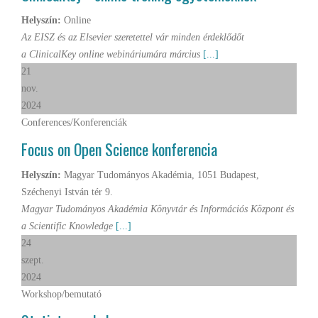
Helyszín:
Online
Az EISZ és az Elsevier szeretettel vár minden érdeklődőt
a ClinicalKey online webináriumára március
[...]
21
nov.
2024
Conferences/Konferenciák
Focus on Open Science konferencia
Helyszín:
Magyar Tudományos Akadémia, 1051 Budapest,
Széchenyi István tér 9.
Magyar Tudományos Akadémia Könyvtár és Információs Központ és
a Scientific Knowledge
[...]
24
szept.
2024
Workshop/bemutató