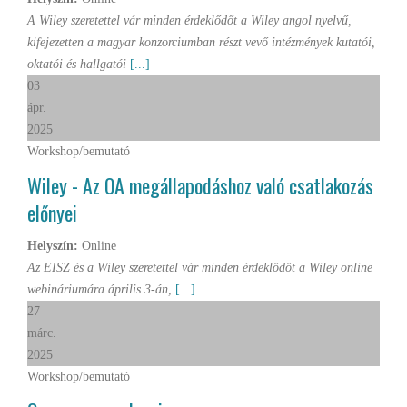
A Wiley szeretettel vár minden érdeklődőt a Wiley angol nyelvű,
kifejezetten a magyar konzorciumban részt vevő intézmények kutatói,
oktatói és hallgatói
[...]
03
ápr.
2025
Workshop/bemutató
Wiley - Az OA megállapodáshoz való csatlakozás
előnyei
Helyszín:
Online
Az EISZ és a Wiley szeretettel vár minden érdeklődőt a Wiley online
webináriumára április 3-án,
[...]
27
márc.
2025
Workshop/bemutató