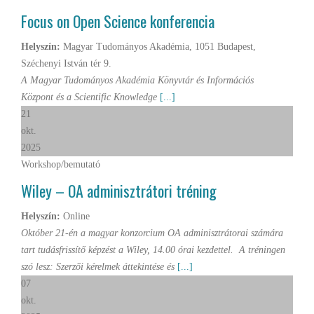
Focus on Open Science konferencia
Helyszín:
Magyar Tudományos Akadémia, 1051 Budapest,
Széchenyi István tér 9.
A Magyar Tudományos Akadémia Könyvtár és Információs
Központ és a Scientific Knowledge
[...]
21
okt.
2025
Workshop/bemutató
Wiley – OA adminisztrátori tréning
Helyszín:
Online
Október 21-én a magyar konzorcium OA adminisztrátorai számára
tart tudásfrissítő képzést a Wiley, 14.00 órai kezdettel. A tréningen
szó lesz: Szerzői kérelmek áttekintése és
[...]
07
okt.