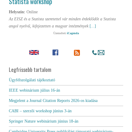
Statista workshop
Helyszín:
Online
Az EISZ és a Statista szeretettel vár minden érdeklődőt a Statista
angol nyelvű, kifejezetten a magyar intézmények
[...]
Üzemelteti
iCagenda
Legfrissebb tartalom
Ügyfélszolgálati tájékoztató
IEEE webinárium július 16-án
Megjelent a Journal Citation Reports 2026-os kiadása
CABI – szerzői workshop június 3-án
Springer Nature webinárium június 18-án
Cambridge University Press publikálást támogató webinárium-