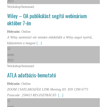
2025
Workshop/bemutató
Wiley – OA publikálást segítő webinárium
október 7-én
Helyszín:
Online
A Wiley szeretettel vár minden érdeklődőt a Wiley angol nyelvű,
kifejezetten a magyar
[...]
12
szept.
2025
Workshop/bemutató
ATLA adatbázis-bemutató
Helyszín:
Online
ZOOM CSATLAKOZÁSI LINK Meeting ID: 839 1390 6773
Passcode: 258413 REGISZTRÁCIÓ
[...]
11
szept.