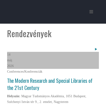
Követke
Rendezvények
14
máj.
2026
Conferences/Konferenciák
The Modern Research and Special Libraries of
the 21st Century
Helyszín:
Magyar Tudományos Akadémia, 1051 Budapest,
Széchenyi István tér 9., 2. emelet, Nagyterem