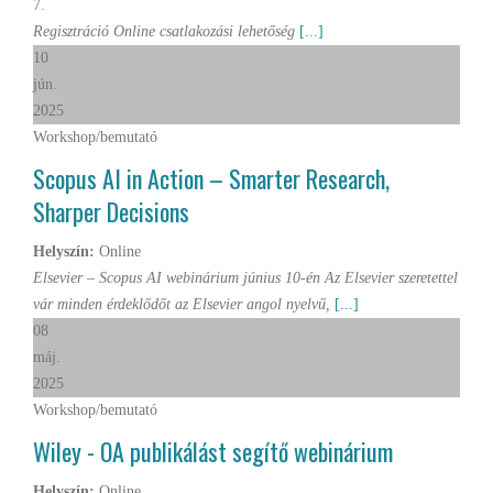
7.
Regisztráció Online csatlakozási lehetőség
[...]
10
jún.
2025
Workshop/bemutató
Scopus AI in Action – Smarter Research,
Sharper Decisions
Helyszín:
Online
Elsevier – Scopus AI webinárium június 10-én Az Elsevier szeretettel
vár minden érdeklődőt az Elsevier angol nyelvű,
[...]
08
máj.
2025
Workshop/bemutató
Wiley - OA publikálást segítő webinárium
Helyszín:
Online