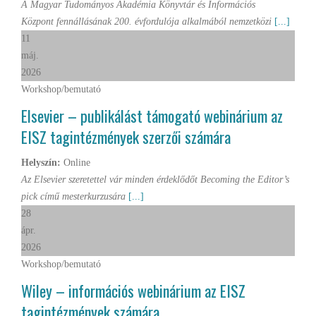
A Magyar Tudományos Akadémia Könyvtár és Információs
Központ fennállásának 200. évfordulója alkalmából nemzetközi
[...]
11
máj.
2026
Workshop/bemutató
Elsevier – publikálást támogató webinárium az
EISZ tagintézmények szerzői számára
Helyszín:
Online
Az Elsevier szeretettel vár minden érdeklődőt Becoming the Editor’s
pick című mesterkurzusára
[...]
28
ápr.
2026
Workshop/bemutató
Wiley – információs webinárium az EISZ
tagintézmények számára