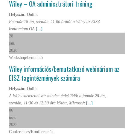
Wiley – OA adminisztrátori tréning
Helyszín:
Online
Február 18-án, szerdán, 11.00 órától a Wiley az EISZ
konzorcium OA
[...]
28
jan.
2026
Workshop/bemutató
Wiley információs/bemutatkozó webinárium az
EISZ tagintézmények számára
Helyszín:
Online
A Wiley szeretettel vár minden érdeklődőt a január 28-án,
szerdán, 11:30 és 12:30 óra között, Microsoft
[...]
06
nov.
2025
Conferences/Konferenciák