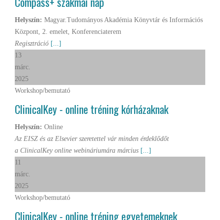
Compass+ szakmai nap
Helyszín:
Magyar.Tudományos Akadémia Könyvtár és Információs
Központ, 2. emelet, Konferenciaterem
Regisztráció
[...]
13
márc.
2025
Workshop/bemutató
ClinicalKey - online tréning kórházaknak
Helyszín:
Online
Az EISZ és az Elsevier szeretettel vár minden érdeklődőt
a ClinicalKey online webináriumára március
[...]
11
márc.
2025
Workshop/bemutató
ClinicalKey - online tréning egyetemeknek