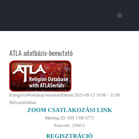
ATLA adatbázis-bemutató
Kategória
Workshop/bemutató
Dátum:
2025-09-12
10:00
-
11:00
Helyszín
Online
ZOOM CSATLAKOZÁSI LINK
Meeting ID: 839 1390 6773
Passcode: 258413
REGISZTRÁCIÓ