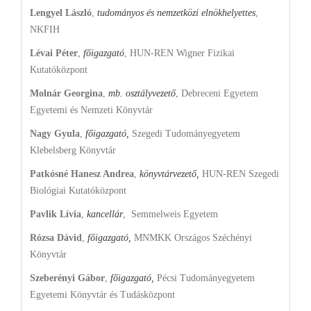
Lengyel László
,
tudományos és nemzetközi elnökhelyettes
,
NKFIH
Lévai Péter
,
főigazgató
, HUN-REN Wigner Fizikai
Kutatóközpont
Molnár Georgina
,
mb. osztályvezető
, Debreceni Egyetem
Egyetemi és Nemzeti Könyvtár
Nagy Gyula
,
főigazgató,
Szegedi Tudományegyetem
Klebelsberg Könyvtár
Patkósné Hanesz Andrea
,
könyvtárvezető,
HUN-REN Szegedi
Biológiai Kutatóközpont
Pavlik Lívia
,
kancellár
, Semmelweis Egyetem
Rózsa Dávid
,
főigazgató,
MNMKK Országos Széchényi
Könyvtár
Szeberényi Gábor
,
főigazgató,
Pécsi Tudományegyetem
Egyetemi Könyvtár és Tudásközpont