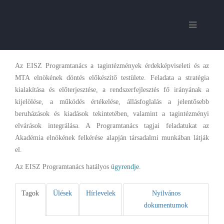
Az EISZ Programtanács a tagintézmények érdekképviseleti és az
MTA elnökének döntés előkészítő testülete. Feladata a stratégia
kialakítása és előterjesztése, a rendszerfejlesztés fő irányának a
kijelölése, a működés értékelése, állásfoglalás a jelentősebb
beruházások és kiadások tekintetében, valamint a tagintézményi
elvárások integrálása. A Programtanács tagjai feladatukat az
Akadémia elnökének felkérése alapján társadalmi munkában látják
el.
Az EISZ Programtanács hatályos
ügyrendje
.
Tagok
Ülések
Hírlevelek
Nyilvános
dokumentumok