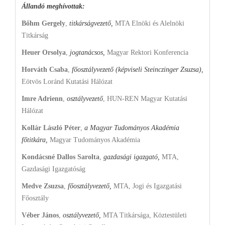
Állandó meghívottak:
Bőhm Gergely
,
titkárságvezető,
MTA Elnöki és Alelnöki
Titkárság
Heuer Orsolya
,
jogtanácsos,
Magyar Rektori Konferencia
Horváth Csaba
,
főosztályvezető (képviseli Steinczinger Zsuzsa),
Eötvös Loránd Kutatási Hálózat
Imre Adrienn
,
osztályvezető
, HUN-REN Magyar Kutatási
Hálózat
Kollár László Péter
,
a Magyar Tudományos Akadémia
főtitkára,
Magyar Tudományos Akadémia
Kondácsné Dallos Sarolta
,
gazdasági igazgató,
MTA,
Gazdasági Igazgatóság
Medve Zsuzsa
,
főosztályvezető,
MTA, Jogi és Igazgatási
Főosztály
Véber János
,
osztályvezető,
MTA Titkársága, Köztestületi