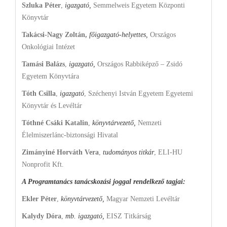
Szluka Péter
,
igazgató,
Semmelweis Egyetem Központi
Könyvtár
Takácsi-Nagy Zoltán,
f
őigazgató-helyettes,
Országos
Onkológiai Intézet
Tamási Balázs
,
igazgató,
Országos Rabbiképző – Zsidó
Egyetem Könyvtára
Tóth Csilla
,
igazgató
, Széchenyi István Egyetem Egyetemi
Könyvtár és Levéltár
Tóthné Csáki Katalin
,
könyvtárvezető,
Nemzeti
Élelmiszerlánc-biztonsági Hivatal
Zimányiné Horváth Vera
,
tudományos titkár
, ELI-HU
Nonprofit Kft.
A Programtanács tanácskozási joggal rendelkező tagjai:
Ekler Péter
,
könyvtárvezető,
Magyar
Nemzeti Levéltár
Kalydy Dóra
,
mb. igazgató,
EISZ Titkárság