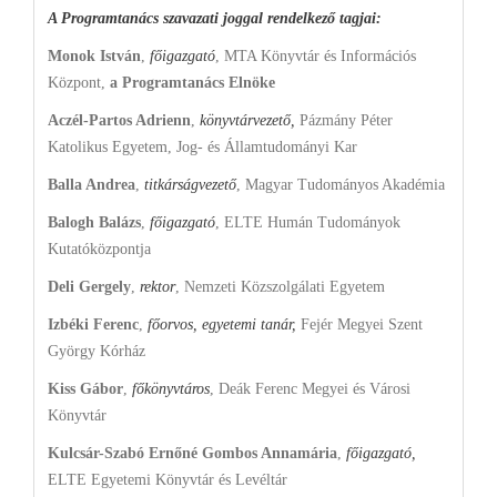
A Programtanács szavazati joggal rendelkező tagjai:
Monok István
,
főigazgató
, MTA Könyvtár és Információs
Központ,
a Programtanács Elnöke
Aczél-Partos Adrienn
,
könyvtárvezető,
Pázmány Péter
Katolikus Egyetem, Jog- és Államtudományi Kar
Balla Andrea
,
titkárságvezető
, Magyar Tudományos Akadémia
Balogh Balázs
,
főigazgató
, ELTE Humán Tudományok
Kutatóközpontja
Deli Gergely
,
rektor
, Nemzeti Közszolgálati Egyetem
Izbéki Ferenc
,
főorvos, egyetemi tanár,
Fejér Megyei Szent
György Kórház
Kiss Gábor
,
főkönyvtáros
, Deák Ferenc Megyei és Városi
Könyvtár
Kulcsár-Szabó Ernőné Gombos Annamária
,
főigazgató,
ELTE Egyetemi Könyvtár és Levéltár