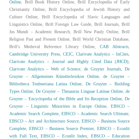
Online
, Brill Book History Online, Brill Encyclopedia of Early
Christianity Online, Brill Encyclopedia of Jewish History and
Culture Online, Brill Encyclopedia of Slavic Languages and
Linguistics Online, Brill Foreign Law Guide, Brill Journals, Brill
Jus Mundi – Academic Research, Brill New Pauly Online, Brill
Religion Past and Present Online, Brill World Christian Database,
Brill's Medieval Reference Library Online,
CAB Abstracts
,
Cambridge University Press
,
CEIC
,
Clarivate Analytics – InCites
,
Clarivate Analytics – Journal and Highly Cited Data (JHCD)
,
Clarivate Analytics – Web of Science
,
de Gruyter Journals
,
De
Gruyter – Allgemeines Künstlerlexikon Online
,
de Gruyter –
Bibliotheca Teubneriana Latina Online
,
De Gruyter – Building
Types Online
,
De Gruyter – Thesaurus Linguae Latinae Online
,
de
Gruyter – Encyclopedia of the Bible and Its Reception Online
,
De
Gruyter – Linguistic Minorities in Europe Online
,
EBSCO –
Academic Search Complete
,
EBSCO – Academic Search Ultimate
,
EBSCO – Art and Architecture Source
,
EBSCO – Business Source
Complete
,
EBSCO – Business Source Premier
,
EBSCO – Econlit
with Full Text
,
EBSCO – Econlit Index
,
EBSCO – Education