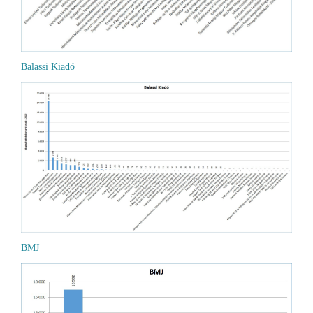
Balassi Kiadó
BMJ