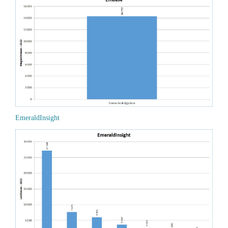
EmeraldInsight