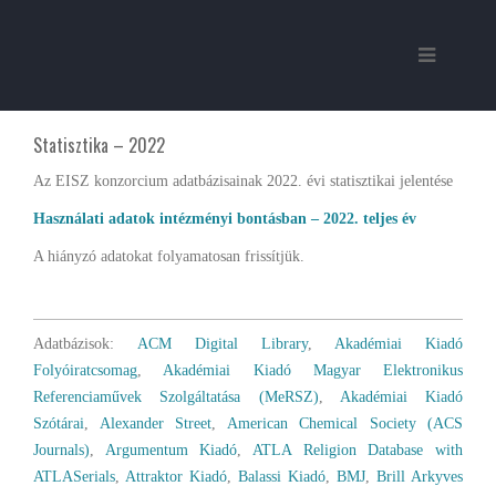
Statisztika – 2022
Az EISZ konzorcium adatbázisainak 2022. évi statisztikai jelentése
Használati adatok intézményi bontásban – 2022. teljes év
A hiányzó adatokat folyamatosan frissítjük.
Adatbázisok:
ACM Digital Library
,
Akadémiai Kiadó
Folyóiratcsomag
,
Akadémiai Kiadó Magyar Elektronikus
Referenciaművek Szolgáltatása (MeRSZ)
,
Akadémiai Kiadó
Szótárai
,
Alexander Street
,
American Chemical Society (ACS
Journals)
,
Argumentum Kiadó
,
ATLA Religion Database with
ATLASerials
,
Attraktor Kiadó
,
Balassi Kiadó
,
BMJ
,
Brill Arkyves