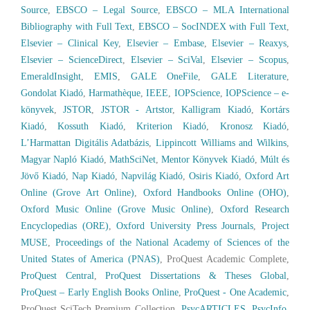
Source
,
EBSCO – Legal Source
,
EBSCO – MLA International
Bibliography with Full Text
,
EBSCO – SocINDEX with Full Text
,
Elsevier – Clinical Key
,
Elsevier – Embase
,
Elsevier – Reaxys
,
Elsevier – ScienceDirect
,
Elsevier – SciVal
,
Elsevier – Scopus
,
EmeraldInsight
,
EMIS
,
GALE OneFile
,
GALE Literature
,
Gondolat Kiadó
,
Harmathèque
,
IEEE
,
IOPScience
,
IOPScience – e-
könyvek
,
JSTOR
,
JSTOR - Artstor
,
Kalligram Kiadó
,
Kortárs
Kiadó
,
Kossuth Kiadó
,
Kriterion Kiadó
,
Kronosz Kiadó
,
L’Harmattan Digitális Adatbázis
,
Lippincott Williams and Wilkins
,
Magyar Napló Kiadó
,
MathSciNet
,
Mentor Könyvek Kiadó
,
Múlt és
Jövő Kiadó
,
Nap Kiadó
,
Napvilág Kiadó
,
Osiris Kiadó
,
Oxford Art
Online (Grove Art Online)
,
Oxford Handbooks Online (OHO)
,
Oxford Music Online (Grove Music Online)
,
Oxford Research
Encyclopedias (ORE)
,
Oxford University Press Journals
,
Project
MUSE
,
Proceedings of the National Academy of Sciences of the
United States of America (PNAS)
, ProQuest Academic Complete,
ProQuest Central
,
ProQuest Dissertations & Theses Global
,
ProQuest – Early English Books Online
,
ProQuest - One Academic
,
ProQuest SciTech Premium Collection,
PsycARTICLES
,
PsycInfo
,