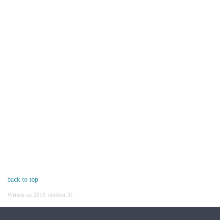
back to top
Written on
2019. október 31
.