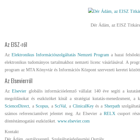
Dér Ádám, az EISZ Titkárság
Az EISZ-ről
Az
Elektronikus Információszolgáltatás Nemzeti Program
a hazai felsőokt
elektronikus tudományos tartalmakhoz nemzeti licenc vásárlásával. A pro
program az MTA Könyvtár és Információs Központ szervezeti keretei között m
Az Elsevierről
Az
Elsevier
globális információelemző vállalat 140 éve segíti a kutatá
megoldásokat és eszközöket kínál a stratégiai kutatás-menedzsment, a ku
ScienceDirect
, a
Scopus
, a
SciVal
, a
ClinicalKey
és a
Sherpath
szolgálta
számos referenciaművet jelentet meg. Az Elsevier a
RELX
csoport rész
döntéstámogatási eszközöket.
www.elsevier.com
Kontakt
Dér Ádám, osztályvezető, Szolgáltatásfejlesztési Osztály