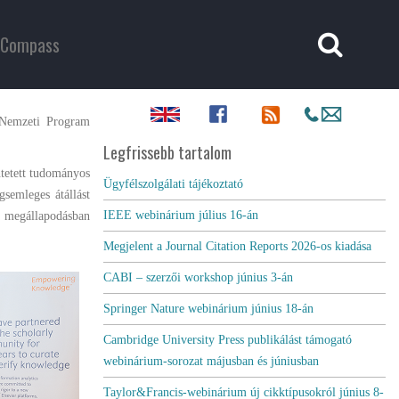
Compass
 Nemzeti Program
Legfrissebb tartalom
ntetett tudományos
Ügyfélszolgálati tájékoztató
gsemleges átállást
IEEE webinárium július 16-án
 a megállapodásban
Megjelent a Journal Citation Reports 2026-os kiadása
CABI – szerzői workshop június 3-án
Springer Nature webinárium június 18-án
Cambridge University Press publikálást támogató
webinárium-sorozat májusban és júniusban
Taylor&Francis-webinárium új cikktípusokról június 8-