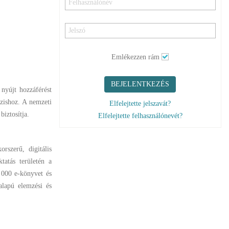
Emlékezzen rám
BEJELENTKEZÉS
nyújt hozzáférést
zishoz. A nemzeti
Elfelejtette jelszavát?
biztosítja.
Elfelejtette felhasználónevét?
rszerű, digitális
tatás területén a
9 000 e-könyvet és
alapú elemzési és