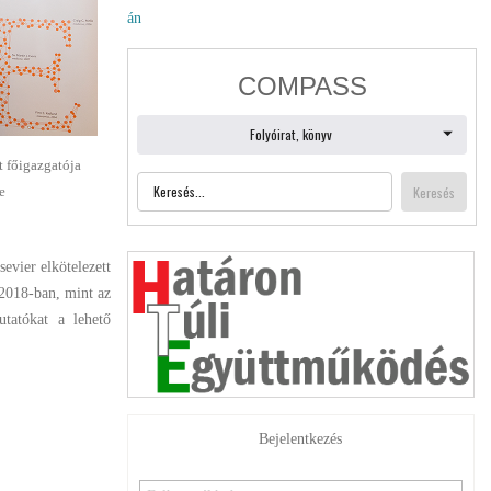
án
 főigazgatója
e
evier elkötelezett
 2018-ban, mint az
tatókat a lehető
Bejelentkezés