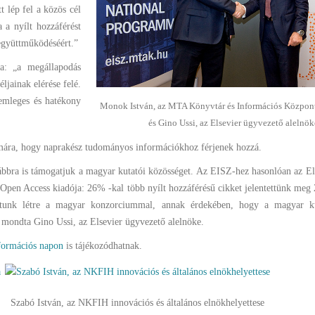
t lép fel a közös cél
a nyílt hozzáférést
együttműködéséért.”
a: „a megállapodás
ljainak elérése felé.
emleges és hatékony
Monok István, az MTA Könyvtár és Információs Központ
és Gino Ussi, az Elsevier ügyvezető alelnök
zámára, hogy naprakész tudományos információkhoz férjenek hozzá.
ábbra is támogatjuk a magyar kutatói közösséget. Az EISZ-hez hasonlóan az Els
 Open Access kiadója: 26% -kal több nyílt hozzáférésű cikket jelentettünk meg
ztunk létre a magyar konzorciummal, annak érdekében, hogy a magyar ku
t”- mondta Gino Ussi, az Elsevier ügyvezető alelnöke.
formációs napon
is tájékozódhatnak.
Szabó István, az NKFIH innovációs és általános elnökhelyettese