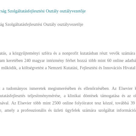
 Szolgáltatásfejlesztési Osztály osztályvezetõje
atás, a közgyűjteményi szféra és a nonprofit kutatásban részt vevők számára 
gram keretében 240 magyar intézmény férhet hozzá több mint 60 online adatbá
űködik, a költségvetést a Nemzeti Kutatási, Fejlesztési és Innovációs Hivatal 
st a tudományos ismeretek megismerésében és ellenőrzésében. Az Elsevier ko
tatásfejlesztés teljesítménymérése, a klinikai döntések támogatása és az ok
tásával. Az Elsevier több mint 2500 online folyóiratot tesz közzé, továbbá 3
e, amely a professzionális és üzleti ügyfelek számára szolgáltat információ