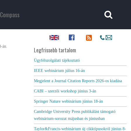
Compass
8-án.
Legfrissebb tartalom
Ügyfélszolgálati tájékoztató
IEEE webinárium július 16-án
Megjelent a Journal Citation Reports 2026-os kiadása
CABI – szerzői workshop június 3-án
Springer Nature webinárium június 18-án
Cambridge University Press publikálást támogató
webinárium-sorozat májusban és júniusban
Taylor&Francis-webinárium új cikktípusokról június 8-