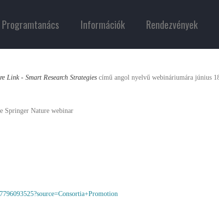
Programtanács
Információk
Rendezvények
e Link - Smart Research Strategies
című angol nyelvű webináriumára június 1
ve Springer Nature webinar
9117796093525?source=Consortia+Promotion