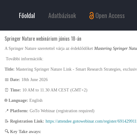
Főoldal
Adatbázisok
Open Access
Springer Nature webinárium június 18-án
A Springer Nature szeretettel várja az érdeklődőket
Mastering Springer Natur
További információk:
Title:
Mastering Springer Nature Link - Smart Research Strategies, exclusi
📅
Date:
18th June 2026
⏰
Time:
10 AM to 11.30 AM CEST (GMT+2)
🌐
Language:
English
📍
Platform:
GoTo Webinar (registration required)
📝
Registration Link:
https://attendee.gotowebinar.com/register/691429
🔍
Key Take aways: