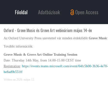
Főoldal
Adatbázisok
Open Access
Oxford - Grove Music és Grove Art webinárium május 14-én
Az Oxford University Press
szeretettel vár minden érdeklődőt
Grove Music
További információk:
Grove Music & Grove Art Online Training Session
Date:
Thursday 14th May, from 14.00-15.00 CEST time
Registration
:
https://events.teams.microsoft.com/event/04fc5b00-3b36-4
be8ad9b551ff
Written on
2026. május 12
.