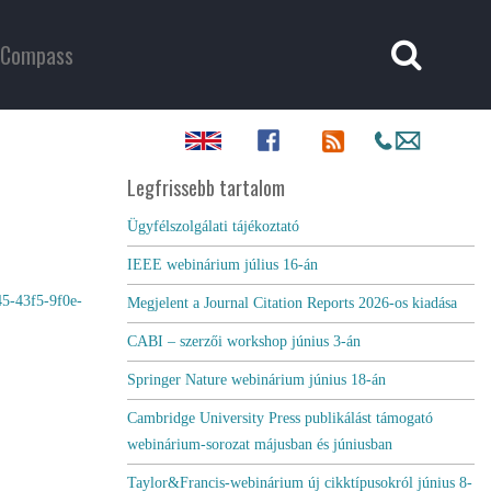
Compass
Legfrissebb tartalom
Ügyfélszolgálati tájékoztató
IEEE webinárium július 16-án
5-43f5-9f0e-
Megjelent a Journal Citation Reports 2026-os kiadása
CABI – szerzői workshop június 3-án
Springer Nature webinárium június 18-án
Cambridge University Press publikálást támogató
webinárium-sorozat májusban és júniusban
Taylor&Francis-webinárium új cikktípusokról június 8-