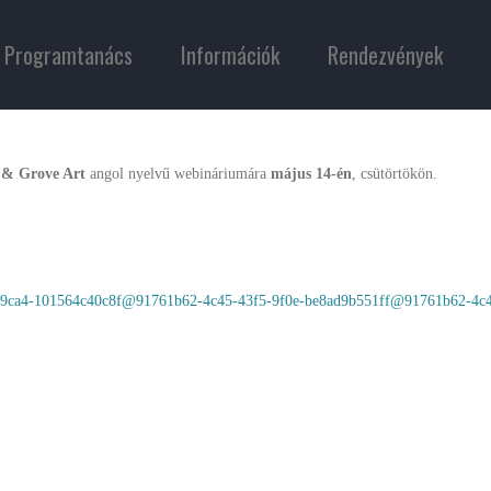
Programtanács
Információk
Rendezvények
 & Grove Art
angol nyelvű webináriumára
május 14-én
, csütörtökön.
e70-9ca4-101564c40c8f@91761b62-4c45-43f5-9f0e-be8ad9b551ff@91761b62-4c4