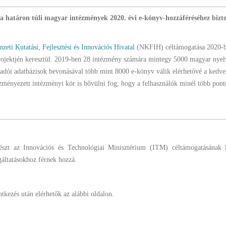
l a határon túli magyar intézmények 2020. évi e-könyv-hozzáféréséhez bizto
zeti Kutatási, Fejlesztési és Innovációs Hivatal
(NKFIH) céltámogatása 2020-ban
rojektjén keresztül. 2019-ben 28 intézmény számára mintegy 5000 magyar nyel
kiadói adatbázisok bevonásával több mint 8000 e-könyv válik elérhetővé a kedv
nyezett intézményi kör is bővülni fog, hogy a felhasználók minél több pont
zt az Innovációs és Technológiai Minisztérium (ITM) céltámogatásának 
áltatásokhoz férnek hozzá.
kezés után elérhetők az alábbi oldalon.