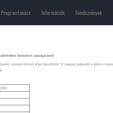
Programtanács
Információk
Rendezvények
áféréséhez biztosított támogatásról
zmény számára biztosít teljes hozzáférést 32 magyar szakkiadó e-könyv-csoma
an.
rhely