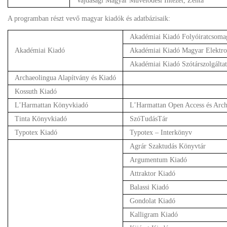
Vajdasági Magyar Művelődési Intézet, Zenta
A programban részt vevő magyar kiadók és adatbázisaik:
Akadémiai Kiadó Folyóiratcsoma
Akadémiai Kiadó
Akadémiai Kiadó Magyar Elektro
Akadémiai Kiadó Szótárszolgáltatá
Archaeolingua Alapítvány és Kiadó
Kossuth Kiadó
L’Harmattan Könyvkiadó
L’Harmattan Open Access és Arc
Tinta Könyvkiadó
SzóTudásTár
Typotex Kiadó
Typotex – Interkönyv
Agrár Szaktudás Könyvtár
Argumentum Kiadó
Attraktor Kiadó
Balassi Kiadó
Gondolat Kiadó
Kalligram Kiadó