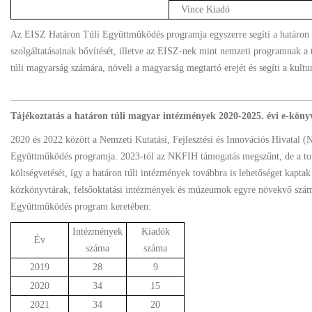
Vince Kiadó
Az EISZ Határon Túli Együttműködés programja egyszerre segíti a határon t
szolgáltatásainak bővítését, illetve az EISZ-nek mint nemzeti programnak a te
túli magyarság számára, növeli a magyarság megtartó erejét és segíti a kultur
Tájékoztatás a határon túli magyar intézmények 2020-2025. évi e-könyv
2020 és 2022 között a Nemzeti Kutatási, Fejlesztési és Innovációs Hivatal 
Együttműködés programja. 2023-tól az NKFIH támogatás megszűnt, de a tová
költségvetését, így a határon túli intézmények továbbra is lehetőséget kapta
közkönyvtárak, felsőoktatási intézmények és múzeumok egyre növekvő számb
Együttműködés program keretében:
Intézmények
Kiadók
Év
száma
száma
2019
28
9
2020
34
15
2021
34
20