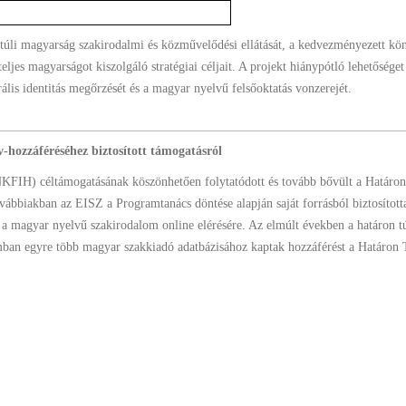
úli magyarság szakirodalmi és közművelődési ellátását, a kedvezményezett kö
ljes magyarságot kiszolgáló stratégiai céljait. A projekt hiánypótló lehetőséget 
ális identitás megőrzését és a magyar nyelvű felsőoktatás vonzerejét.
-hozzáféréséhez biztosított támogatásról
(NKFIH) céltámogatásának köszönhetően folytatódott és tovább bővült a Határon
bbiakban az EISZ a Programtanács döntése alapján saját forrásból biztosított
k a magyar nyelvű szakirodalom online elérésére. Az elmúlt években a határon tú
an egyre több magyar szakkiadó adatbázisához kaptak hozzáférést a Határon 