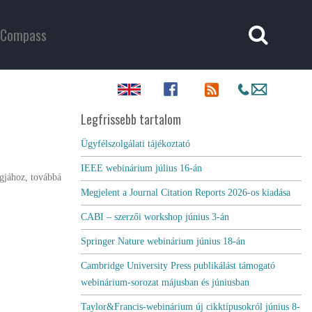
Compass
Legfrissebb tartalom
Ügyfélszolgálati tájékoztató
IEEE webinárium július 16-án
gjához, továbbá
Megjelent a Journal Citation Reports 2026-os kiadása
CABI – szerzői workshop június 3-án
Springer Nature webinárium június 18-án
Cambridge University Press publikálást támogató
webinárium-sorozat májusban és júniusban
Taylor&Francis-webinárium új cikktípusokról június 8-