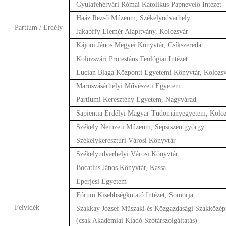
Gyulafehérvári Római Katolikus Papnevelő Intézet
Haáz Rezső Múzeum, Székelyudvarhely
Partium / Erdély
Jakabffy Elemér Alapítvány, Kolozsvár
Kájoni János Megyei Könyvtár, Csíkszereda
Kolozsvári Protestáns Teológiai Intézet
Lucian Blaga Központi Egyetemi Könyvtár, Kolozs
Marosvásárhelyi Művészeti Egyetem
Partiumi Keresztény Egyetem, Nagyvárad
Sapientia Erdélyi Magyar Tudományegyetem, Koloz
Székely Nemzeti Múzeum, Sepsiszentgyörgy
Székelykeresztúri Városi Könyvtár
Székelyudvarhelyi Városi Könyvtár
Bocatius János Könyvtár, Kassa
Eperjesi Egyetem
Fórum Kisebbségkutató Intézet, Somorja
Felvidék
Szakkay József Műszaki és Közgazdasági Szakközép
(csak Akadémiai Kiadó Szótárszolgáltatás)