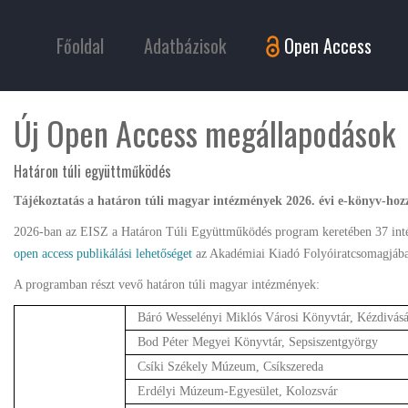
Főoldal
Adatbázisok
Open Access
Új Open Access megállapodások
Határon túli együttműködés
Tájékoztatás a határon túli magyar intézmények 2026. évi e-könyv-hozz
2026-ban az EISZ a Határon Túli Együttműködés program keretében 37 inté
open access publikálási lehetőséget
az Akadémiai Kiadó Folyóiratcsomagjáb
A programban részt vevő határon túli magyar intézmények:
Báró Wesselényi Miklós Városi Könyvtár, Kézdivásá
Bod Péter Megyei Könyvtár, Sepsiszentgyörgy
Csíki Székely Múzeum, Csíkszereda
Erdélyi Múzeum-Egyesület, Kolozsvár