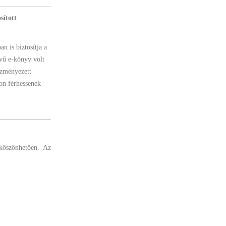
sított
 is biztosítja a
vű e-könyv volt
ezményezett
on férhessenek
köszönhetően. Az