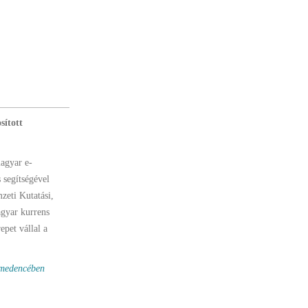
sított
magyar e-
 segítségével
zeti Kutatási,
agyar kurrens
pet vállal a
-medencében