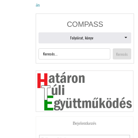
án
Bejelentkezés