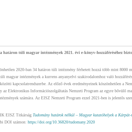
l a határon túli magyar intézmények 2021. évi e-könyv-hozzáféréséhez bizto
zönhetően 2020-ban 34 határon túli intézmény férhetett hozzá több mint 8000 
n túli magyar intézmények a kurrens anyanyelvi szakirodalomhoz való hozzáférés
 közötti kapcsolatrendszerbe. Az előző évek eredményeinek köszönhetően a Nem
 hogy az Elektronikus Információszolgáltatás Nemzeti Program az egyre bővülő m
 intézmények számára. Az EISZ Nemzeti Program ezzel 2021-ben is jelentős szere
 KIK EISZ Titkárság
Tudomány határok nélkül – Magyar kutatóhelyek a Kárpát
bbi DOI számon:
https://doi.org/10.36820/tudomany.2020