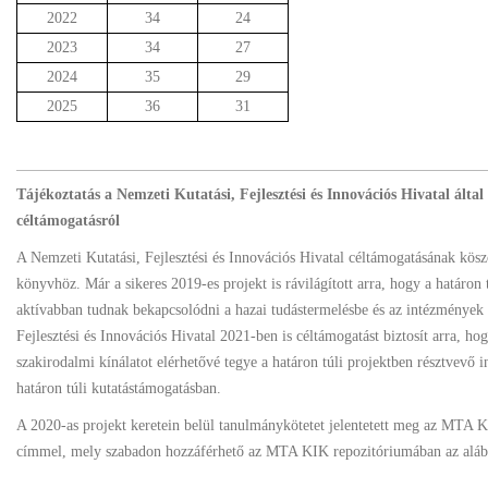
2022
34
24
2023
34
27
2024
35
29
2025
36
31
Tájékoztatás a Nemzeti Kutatási, Fejlesztési és Innovációs Hivatal álta
céltámogatásról
A Nemzeti Kutatási, Fejlesztési és Innovációs Hivatal céltámogatásának kös
könyvhöz. Már a sikeres 2019-es projekt is rávilágított arra, hogy a határo
aktívabban tudnak bekapcsolódni a hazai tudástermelésbe és az intézmények
Fejlesztési és Innovációs Hivatal 2021-ben is céltámogatást biztosít arra,
szakirodalmi kínálatot elérhetővé tegye a határon túli projektben résztvevő
határon túli kutatástámogatásban.
A 2020-as projekt keretein belül tanulmánykötetet jelentetett meg az MTA
címmel, mely szabadon hozzáférhető az MTA KIK repozitóriumában az alá