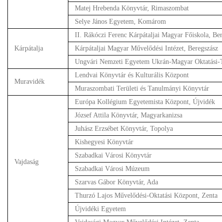
Matej Hrebenda Könyvtár, Rimaszombat
Selye János Egyetem, Komárom
II. Rákóczi Ferenc Kárpátaljai Magyar Főiskola, Ber
Kárpátalja
Kárpátaljai Magyar Művelődési Intézet, Beregszász
Ungvári Nemzeti Egyetem Ukrán-Magyar Oktatási-
Lendvai Könyvtár és Kulturális Központ
Muravidék
Muraszombati Területi és Tanulmányi Könyvtár
Európa Kollégium Egyetemista Központ, Újvidék
József Attila Könyvtár, Magyarkanizsa
Juhász Erzsébet Könyvtár, Topolya
Kishegyesi Könyvtár
Szabadkai Városi Könyvtár
Vajdaság
Szabadkai Városi Múzeum
Szarvas Gábor Könyvtár, Ada
Thurzó Lajos Művelődési-Oktatási Központ, Zenta
Újvidéki Egyetem