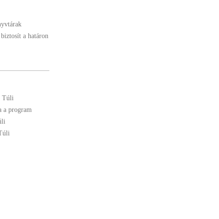
nyvtárak
biztosít a határon
 Túli
a a program
li
Túli