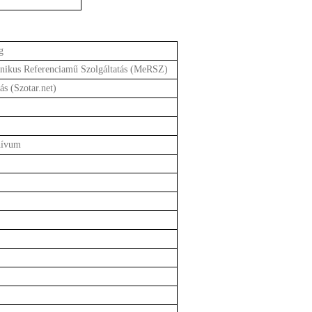
g
nikus Referenciamű Szolgáltatás (MeRSZ)
s (Szotar.net)
hívum