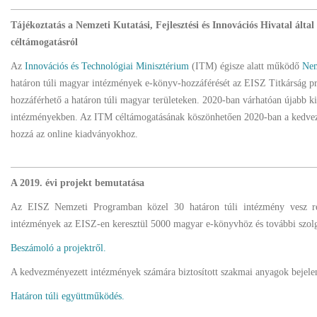
Tájékoztatás a Nemzeti Kutatási, Fejlesztési és Innovációs Hivatal álta
céltámogatásról
Az
Innovációs és Technológiai Minisztérium
(ITM) égisze alatt működő
Nem
határon túli magyar intézmények e-könyv-hozzáférését az EISZ Titkárság p
hozzáférhető a határon túli magyar területeken. 2020-ban várhatóan újabb 
intézményekben. Az ITM céltámogatásának köszönhetően 2020-ban a kedvezmé
hozzá az online kiadványokhoz.
A 2019. évi projekt bemutatása
Az EISZ Nemzeti Programban közel 30 határon túli intézmény vesz rés
intézmények az EISZ-en keresztül 5000 magyar e-könyvhöz és további szolg
Beszámoló a projektről.
A kedvezményezett intézmények számára biztosított szakmai anyagok bejelent
Határon túli együttműködés.