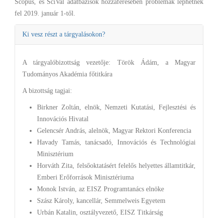
Scopus, és SciVal adatbázisok hozzáférésében problémák léphetnek
fel 2019. január 1-től.
Ki vesz részt a tárgyalásokon?
A tárgyalóbizottság vezetője: Török Ádám, a Magyar
Tudományos Akadémia főtitkára
A bizottság tagjai:
Birkner Zoltán, elnök, Nemzeti Kutatási, Fejlesztési és
Innovációs Hivatal
Gelencsér András, alelnök, Magyar Rektori Konferencia
Havady Tamás, tanácsadó, Innovációs és Technológiai
Minisztérium
Horváth Zita, felsőoktatásért felelős helyettes államtitkár,
Emberi Erőforrások Minisztériuma
Monok István, az EISZ Programtanács elnöke
Szász Károly, kancellár, Semmelweis Egyetem
Urbán Katalin, osztályvezető, EISZ Titkárság