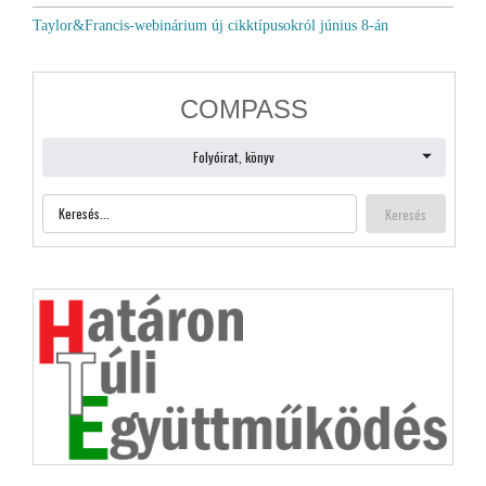
Taylor&Francis-webinárium új cikktípusokról június 8-án