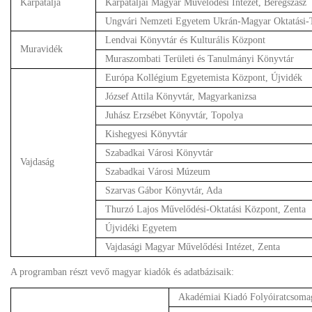
Kárpátalja
Kárpátaljai Magyar Művelődési Intézet, Beregszász
Ungvári Nemzeti Egyetem Ukrán-Magyar Oktatási-
Lendvai Könyvtár és Kulturális Központ
Muravidék
Muraszombati Területi és Tanulmányi Könyvtár
Európa Kollégium Egyetemista Központ, Újvidék
József Attila Könyvtár, Magyarkanizsa
Juhász Erzsébet Könyvtár, Topolya
Kishegyesi Könyvtár
Szabadkai Városi Könyvtár
Vajdaság
Szabadkai Városi Múzeum
Szarvas Gábor Könyvtár, Ada
Thurzó Lajos Művelődési-Oktatási Központ, Zenta
Újvidéki Egyetem
Vajdasági Magyar Művelődési Intézet, Zenta
A programban részt vevő magyar kiadók és adatbázisaik:
Akadémiai Kiadó Folyóiratcsoma