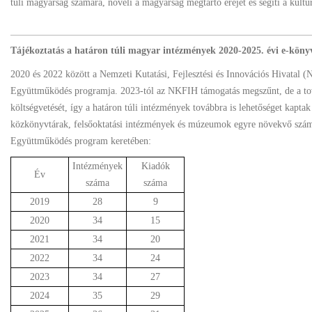
túli magyarság számára, növeli a magyarság megtartó erejét és segíti a kultur
Tájékoztatás a határon túli magyar intézmények 2020-2025. évi e-könyv
2020 és 2022 között a Nemzeti Kutatási, Fejlesztési és Innovációs Hivatal 
Együttműködés programja. 2023-tól az NKFIH támogatás megszűnt, de a tová
költségvetését, így a határon túli intézmények továbbra is lehetőséget kapta
közkönyvtárak, felsőoktatási intézmények és múzeumok egyre növekvő számb
Együttműködés program keretében:
Intézmények
Kiadók
Év
száma
száma
2019
28
9
2020
34
15
2021
34
20
2022
34
24
2023
34
27
2024
35
29