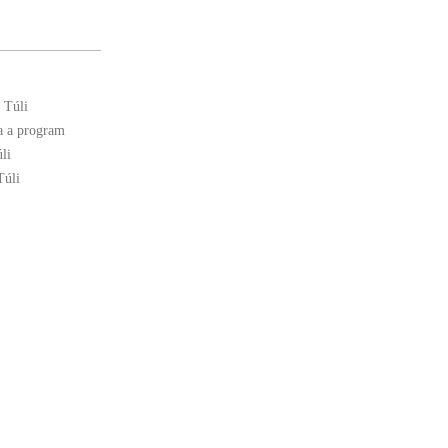
 Túli
a a program
li
Túli