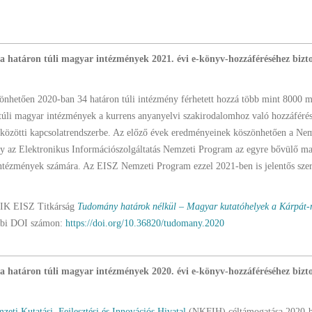
l a határon túli magyar intézmények 2021. évi e-könyv-hozzáféréséhez bizto
zönhetően 2020-ban 34 határon túli intézmény férhetett hozzá több mint 8000 
n túli magyar intézmények a kurrens anyanyelvi szakirodalomhoz való hozzáférés
 közötti kapcsolatrendszerbe. Az előző évek eredményeinek köszönhetően a Nem
 hogy az Elektronikus Információszolgáltatás Nemzeti Program az egyre bővülő m
 intézmények számára. Az EISZ Nemzeti Program ezzel 2021-ben is jelentős szere
 KIK EISZ Titkárság
Tudomány határok nélkül – Magyar kutatóhelyek a Kárpát
bbi DOI számon:
https://doi.org/10.36820/tudomany.2020
l a határon túli magyar intézmények 2020. évi e-könyv-hozzáféréséhez bizto
zeti Kutatási, Fejlesztési és Innovációs Hivatal
(NKFIH) céltámogatása 2020-ban