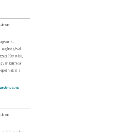
sított
magyar e-
 segítségével
zeti Kutatási,
agyar kurrens
pet vállal a
-medencében
sított
 is biztosítja a