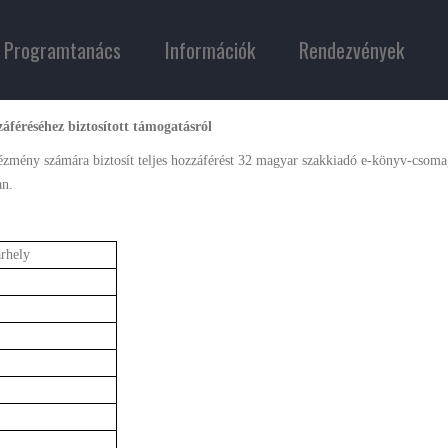
Programtanács
Információk
Rendezvények
áféréséhez biztosított támogatásról
zmény számára biztosít teljes hozzáférést 32 magyar szakkiadó e-könyv-csoma
an.
rhely