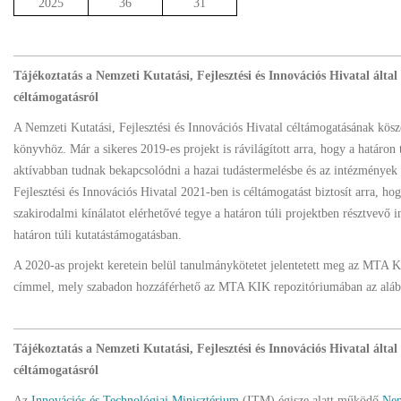
2025
36
31
Tájékoztatás a Nemzeti Kutatási, Fejlesztési és Innovációs Hivatal álta
céltámogatásról
A Nemzeti Kutatási, Fejlesztési és Innovációs Hivatal céltámogatásának kös
könyvhöz. Már a sikeres 2019-es projekt is rávilágított arra, hogy a határo
aktívabban tudnak bekapcsolódni a hazai tudástermelésbe és az intézmények
Fejlesztési és Innovációs Hivatal 2021-ben is céltámogatást biztosít arra,
szakirodalmi kínálatot elérhetővé tegye a határon túli projektben résztvevő
határon túli kutatástámogatásban.
A 2020-as projekt keretein belül tanulmánykötetet jelentetett meg az MTA
címmel, mely szabadon hozzáférhető az MTA KIK repozitóriumában az alá
Tájékoztatás a Nemzeti Kutatási, Fejlesztési és Innovációs Hivatal álta
céltámogatásról
Az
Innovációs és Technológiai Minisztérium
(ITM) égisze alatt működő
Nem