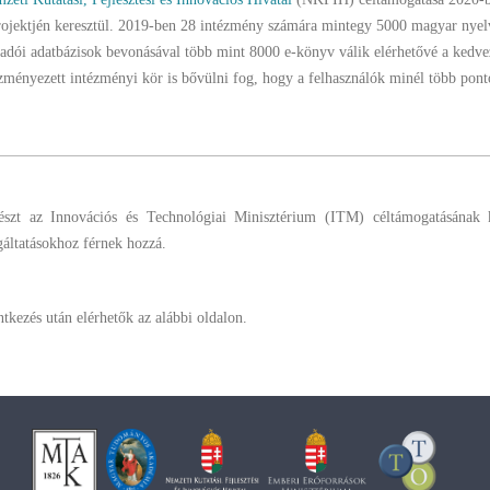
rojektjén keresztül. 2019-ben 28 intézmény számára mintegy 5000 magyar nyel
kiadói adatbázisok bevonásával több mint 8000 e-könyv válik elérhetővé a kedv
nyezett intézményi kör is bővülni fog, hogy a felhasználók minél több pont
zt az Innovációs és Technológiai Minisztérium (ITM) céltámogatásának 
áltatásokhoz férnek hozzá.
kezés után elérhetők az alábbi oldalon.