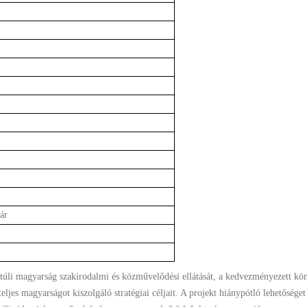
ár
úli magyarság szakirodalmi és közművelődési ellátását, a kedvezményezett kö
ljes magyarságot kiszolgáló stratégiai céljait. A projekt hiánypótló lehetőséget 