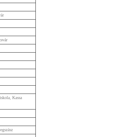
vár
svár
iskola, Kassa
egszász