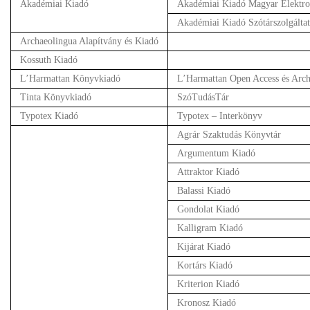
Akadémiai Kiadó
Akadémiai Kiadó Magyar Elektro
Akadémiai Kiadó Szótárszolgáltatá
Archaeolingua Alapítvány és Kiadó
Kossuth Kiadó
L’Harmattan Könyvkiadó
L’Harmattan Open Access és Arc
Tinta Könyvkiadó
SzóTudásTár
Typotex Kiadó
Typotex – Interkönyv
Agrár Szaktudás Könyvtár
Argumentum Kiadó
Attraktor Kiadó
Balassi Kiadó
Gondolat Kiadó
Kalligram Kiadó
Kijárat Kiadó
Kortárs Kiadó
Kriterion Kiadó
Kronosz Kiadó