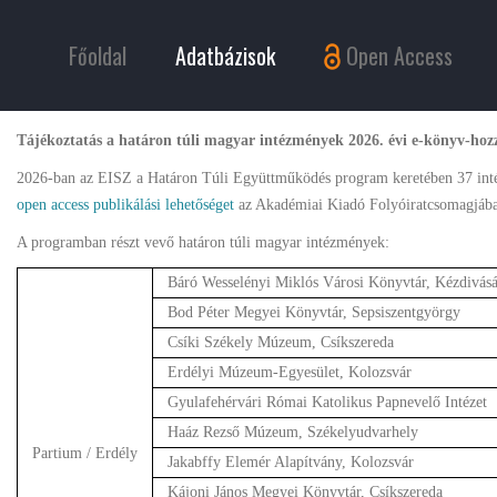
Főoldal
Adatbázisok
Open Access
Tájékoztatás a határon túli magyar intézmények 2026. évi e-könyv-hozz
2026-ban az EISZ a Határon Túli Együttműködés program keretében 37 inté
open access publikálási lehetőséget
az Akadémiai Kiadó Folyóiratcsomagjáb
A programban részt vevő határon túli magyar intézmények:
Báró Wesselényi Miklós Városi Könyvtár, Kézdivásá
Bod Péter Megyei Könyvtár, Sepsiszentgyörgy
Csíki Székely Múzeum, Csíkszereda
Erdélyi Múzeum-Egyesület, Kolozsvár
Gyulafehérvári Római Katolikus Papnevelő Intézet
Haáz Rezső Múzeum, Székelyudvarhely
Partium / Erdély
Jakabffy Elemér Alapítvány, Kolozsvár
Kájoni János Megyei Könyvtár, Csíkszereda