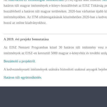
határon túli magyar intézmények e-könyv-hozzáférését az EISZ Titkárság p
hozzáférhető a határon túli magyar területeken. 2020-ban várhatóan újabb 
intézményekben. Az ITM céltámogatásának köszönhetően 2020-ban a kedvezmé
hozzá az online kiadványokhoz.
A 2019. évi projekt bemutatása
Az EISZ Nemzeti Programban közel 30 határon túli intézmény vesz rés
intézmények az EISZ-en keresztül 5000 magyar e-könyvhöz és további szolg
Beszámoló a projektről.
A kedvezményezett intézmények számára biztosított szakmai anyagok bejelent
Határon túli együttműködés.