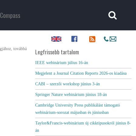
Compass
gjához, továbbá
Legfrissebb tartalom
IEEE webinárium július 16-án
Megjelent a Journal Citation Reports 2026-os kiadása
CABI – szerzői workshop június 3-án
Springer Nature webinárium június 18-án
Cambridge University Press publikálást támogató
webinárium-sorozat májusban és júniusban
Taylor&Francis-webinárium új cikktípusokról június 8-
án