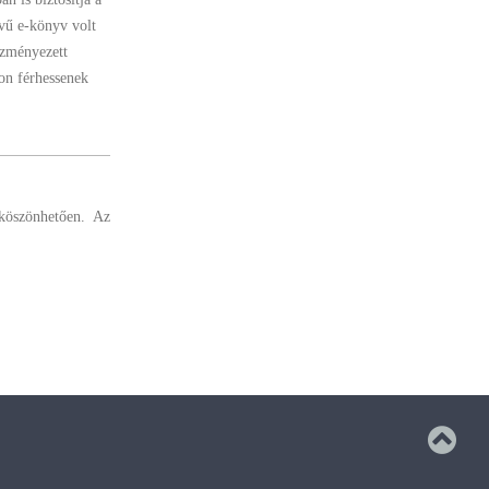
vű e-könyv volt
ezményezett
on férhessenek
köszönhetően. Az