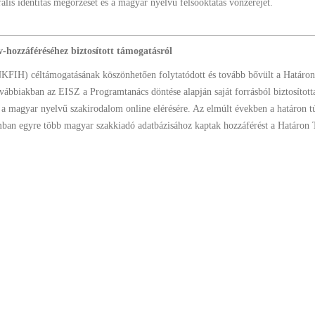
ális identitás megőrzését és a magyar nyelvű felsőoktatás vonzerejét.
-hozzáféréséhez biztosított támogatásról
(NKFIH) céltámogatásának köszönhetően folytatódott és tovább bővült a Határon
bbiakban az EISZ a Programtanács döntése alapján saját forrásból biztosított
k a magyar nyelvű szakirodalom online elérésére. Az elmúlt években a határon tú
an egyre több magyar szakkiadó adatbázisához kaptak hozzáférést a Határon 