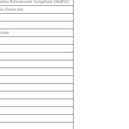
nikus Referenciamű Szolgáltatás (MeRSZ)
s (Szotar.net)
hívum