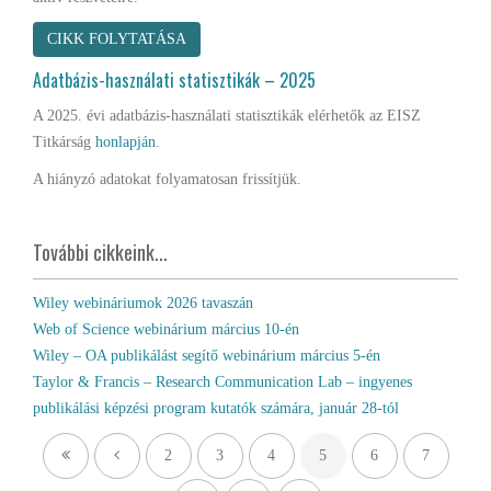
CIKK FOLYTATÁSA
Adatbázis-használati statisztikák – 2025
A 2025. évi adatbázis-használati statisztikák elérhetők az EISZ
Titkárság
honlapján
.
A hiányzó adatokat folyamatosan frissítjük.
További cikkeink...
Wiley webináriumok 2026 tavaszán
Web of Science webinárium március 10-én
Wiley – OA publikálást segítő webinárium március 5-én
Taylor & Francis – Research Communication Lab – ingyenes
publikálási képzési program kutatók számára, január 28-tól
2
3
4
5
6
7