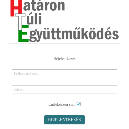
Bejelentkezés
Emlékezzen rám
BEJELENTKEZÉS
Elfelejtette jelszavát?
Elfelejtette felhasználónevét?