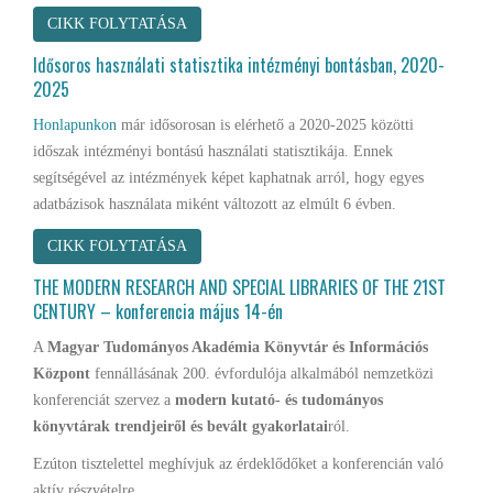
CIKK FOLYTATÁSA
Idősoros használati statisztika intézményi bontásban, 2020-
2025
Honlapunkon
már idősorosan is elérhető a 2020-2025 közötti
időszak intézményi bontású használati statisztikája. Ennek
segítségével az intézmények képet kaphatnak arról, hogy egyes
adatbázisok használata miként változott az elmúlt 6 évben.
CIKK FOLYTATÁSA
THE MODERN RESEARCH AND SPECIAL LIBRARIES OF THE 21ST
CENTURY – konferencia május 14-én
A
Magyar Tudományos Akadémia Könyvtár és Információs
Központ
fennállásának 200. évfordulója alkalmából nemzetközi
konferenciát szervez a
modern kutató- és tudományos
könyvtárak trendjeiről és bevált gyakorlatai
ról.
Ezúton tisztelettel meghívjuk az érdeklődőket a konferencián való
aktív részvételre.