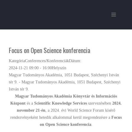
Focus on Open Science konferencia
Kategória
Conferences/Konferenciák
Dátum:
2024-11-21
09:00
-
16:00
Helyszín
Magyar Tudományos Akadémia, 1051 Budapest, Széchenyi István
tér 9. - Magyar Tudományos Akadémia, 1051 Budapest, Széchenyi
István tér 9.
Magyar Tudományos Akadémia Könyvtár és Információs
Központ
és a
Scientific Knowledge Services
szervezésében
2024.
november 21-én
, a 2024. évi World Science Forum kísérő
rendezvényeként hetedik alkalommal kerül megrendezésre a
Focus
on Open Science konferencia
.