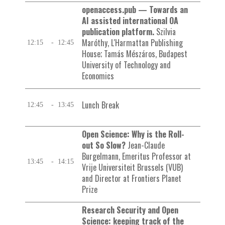
openaccess.pub — Towards an
AI assisted international OA
publication platform.
Szilvia
Maróthy, L'Harmattan Publishing
12:15
-
12:45
House; Tamás Mészáros, Budapest
University of Technology and
Economics
Lunch Break
12:45
-
13:45
Open Science: Why is the Roll-
out So Slow?
Jean-Claude
Burgelmann, Emeritus Professor at
13:45
-
14:15
Vrije Universiteit Brussels (VUB)
and Director at Frontiers Planet
Prize
Research Security and Open
Science: keeping track of the