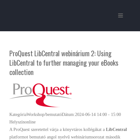
ProQuest LibCentral webinárium 2: Using
LibCentral to further managing your eBooks
collection
Kategória
Workshop/bemutató
Dátum:
2024-06-14
14:00
-
15:00
Helyszín
online
A ProQuest szeretettel várja a könyvtáros kollégákat a
LibCentral
platformot bemutató angol nyelvű webináriumsorozat második