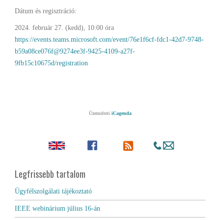
Dátum és regisztráció:
2024. február 27. (kedd), 10:00 óra
https://events.teams.microsoft.com/event/76e1f6cf-fdc1-42d7-9748-
b59a08ce076f@9274ee3f-9425-4109-a27f-
9fb15c10675d/registration
Üzemelteti
iCagenda
Legfrissebb tartalom
Ügyfélszolgálati tájékoztató
IEEE webinárium július 16-án