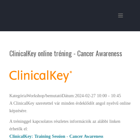
ClinicalKey online tréning - Cancer Awareness
Kategória
Workshop/bemutató
Dátum:
2024-02-27
10:00
-
10:45
A ClinicalKey szeretettel vár minden érdeklődőt angol nyelvű online
képzésére.
A tréninggel kapcsolatos részletes információk az alábbi linken
érhetők el:
ClinicalKey: Training Session - Cancer Awareness