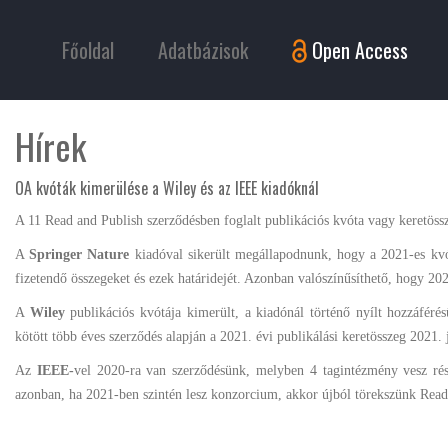
Főoldal
Adatbázisok
Open Access
Hírek
OA kvóták kimerülése a Wiley és az IEEE kiadóknál
A 11 Read and Publish szerződésben foglalt publikációs kvóta vagy keretöss
A
Springer Nature
kiadóval sikerült megállapodnunk, hogy a 2021-es kvó
fizetendő összegeket és ezek határidejét. Azonban valószínűsíthető, hogy 202
A
Wiley
publikációs kvótája kimerült, a kiadónál történő nyílt hozzáféré
kötött több éves szerződés alapján a 2021. évi publikálási keretösszeg 2021.
Az
IEEE-
vel 2020-ra van szerződésünk, melyben 4 tagintézmény vesz rész
azonban, ha 2021-ben szintén lesz konzorcium, akkor újból törekszünk Read 