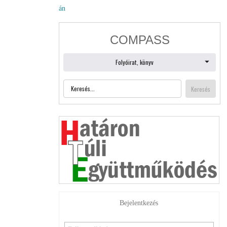
án
Bejelentkezés