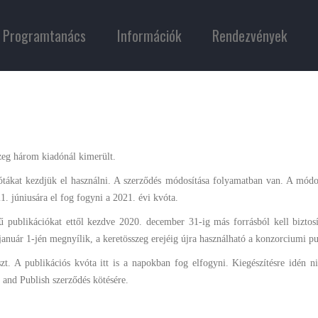
Programtanács
Információk
Rendezvények
zeg három kiadónál kimerült.
tákat kezdjük el használni. A szerződés módosítása folyamatban van. A módos
1. júniusára el fog fogyni a 2021. évi kvóta.
sű publikációkat ettől kezdve 2020. december 31-ig más forrásból kell biztos
 január 1-jén megnyílik, a keretösszeg erejéig újra használható a konzorciumi pu
t. A publikációs kvóta itt is a napokban fog elfogyni. Kiegészítésre idén ni
and Publish szerződés kötésére.