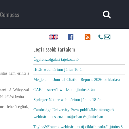
Compass
Legfrissebb tartalom
Ügyfélszolgálati tájékoztató
IEEE webinárium július 16-án
ítás nem érinti a
Megjelent a Journal Citation Reports 2026-os kiadása
CABI – szerzői workshop június 3-án
ítani. A Wiley-val
blikálási kvóta.
Springer Nature webinárium június 18-án
ncs lehetőségünk,
Cambridge University Press publikálást támogató
webinárium-sorozat májusban és júniusban
Taylor&Francis-webinárium új cikktípusokról június 8-