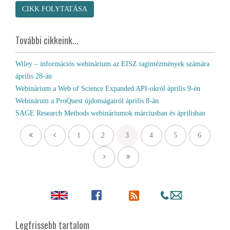
CIKK FOLYTATÁSA
További cikkeink...
Wiley – információs webinárium az EISZ tagintézmények számára
április 28-án
Webinárium a Web of Science Expanded API-okról április 9-én
Webinárum a ProQuest újdonságairól április 8-án
SAGE Research Methods webináriumok márciusban és áprilisban
1
2
3
4
5
6
Legfrissebb tartalom