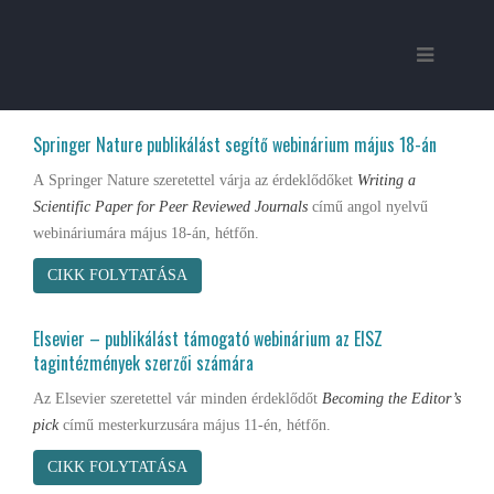
Springer Nature publikálást segítő webinárium május 18-án
A Springer Nature
szeretettel várja az érdeklődőket
Writing a
Scientific Paper for Peer Reviewed Journals
című angol nyelvű
webináriumára május 18-án, hétfőn.
CIKK FOLYTATÁSA
Elsevier – publikálást támogató webinárium az EISZ
tagintézmények szerzői számára
Az Elsevier szeretettel vár minden érdeklődőt
Becoming the Editor’s
pick
című mesterkurzusára május 11-én, hétfőn.
CIKK FOLYTATÁSA