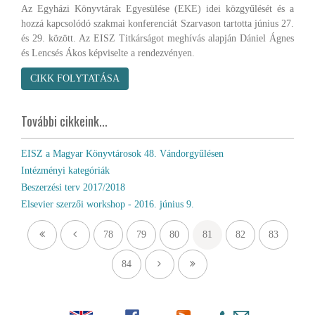
Az Egyházi Könyvtárak Egyesülése (EKE) idei közgyűlését és a
hozzá kapcsolódó szakmai konferenciát Szarvason tartotta június 27.
és 29. között. Az EISZ Titkárságot meghívás alapján Dániel Ágnes
és Lencsés Ákos képviselte a rendezvényen.
CIKK FOLYTATÁSA
További cikkeink...
EISZ a Magyar Könyvtárosok 48. Vándorgyűlésen
Intézményi kategóriák
Beszerzési terv 2017/2018
Elsevier szerzői workshop - 2016. június 9.
78
79
80
81
82
83
84