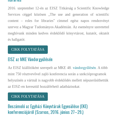
2016. szeptember 12-én az EISZ Titkárság a Scientific Knowledge
Services céggel közösen „The use and generation of scientific
content – roles for libraries” címmel egész napos rendezvényt
szervez a Magyar Tudományos Akadémián. Az eseményre szeretettel
meghívunk minden kedves érdeklődő könyvtárost, kutatót, oktatót
és hallgatót.
CIKK FOLYTATÁSA
EISZ az MKE Vándorgyűlésén
Az EISZ kiállítóként szerepelt az MKE 48.
vándorgyűlésén
. A több
mint 750 résztvevővel zajló konferencia során a szekcióprogramok
helyszínén a vártnál is nagyobb érdeklődés mellett népszerűsíthettük
az EISZ-en keresztül hozzáférhető adatbázisokat.
CIKK FOLYTATÁSA
Beszámoló az Egyházi Könyvtárak Egyesülése (EKE)
konferenciájáról (Szarvas, 2016. június 27–29.)