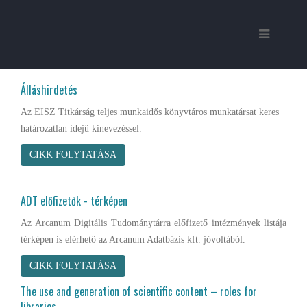
Álláshirdetés
Az EISZ Titkárság teljes munkaidős könyvtáros munkatársat keres
határozatlan idejű kinevezéssel.
CIKK FOLYTATÁSA
ADT előfizetők - térképen
Az Arcanum Digitális Tudománytárra előfizető intézmények listája
térképen is elérhető az Arcanum Adatbázis kft. jóvoltából.
CIKK FOLYTATÁSA
The use and generation of scientific content – roles for
libraries