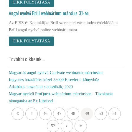
CIKK FOLYTATÁSA
Angol nyelvű Brill webinárium március 31-én
Az EISZ és Koninklijke Brill szeretettel vár minden érdeklődőt a
Brill
angol nyelvű online webináriumára.
CIKK FOLYTATÁSA
További cikkeink...
Magyar és angol nyelvű Clarivate webinárok márciusban
Ingyenes hozzáférés közel 35000 Elsevier e-könyvhöz
Adatbázis-használati statisztikák, 2020
Magyar nyelvű ProQuest webinárium márciusban - Távoktatás
támogatása az Ex Librissel
46
47
48
49
50
51
52