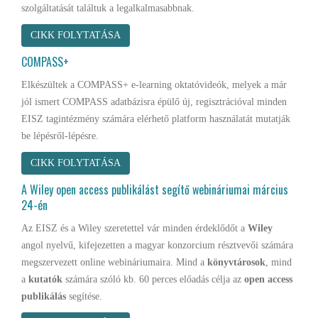
szolgáltatását találtuk a legalkalmasabbnak.
CIKK FOLYTATÁSA
COMPASS+
Elkészültek a COMPASS+ e-learning oktatóvideók, melyek a már
jól ismert COMPASS adatbázisra épülő új, regisztrációval minden
EISZ tagintézmény számára elérhető platform használatát mutatják
be lépésről-lépésre.
CIKK FOLYTATÁSA
A Wiley open access publikálást segítő webináriumai március
24-én
Az EISZ és a Wiley szeretettel vár minden érdeklődőt a
Wiley
angol nyelvű, kifejezetten a magyar konzorcium résztvevői számára
megszervezett online webináriumaira. Mind a
könyvtárosok
, mind
a
kutatók
számára szóló kb. 60 perces előadás célja az
open access
publikálás
segítése.