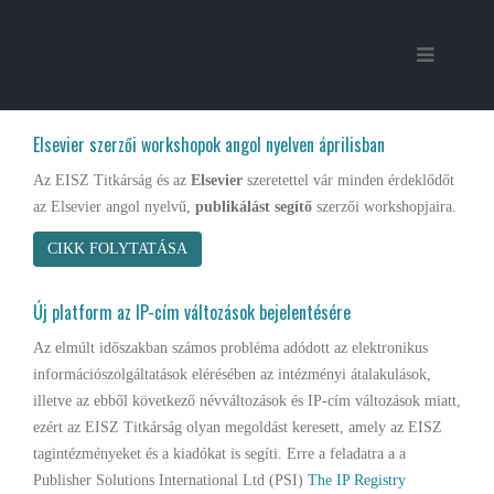
Elsevier szerzői workshopok angol nyelven áprilisban
Az EISZ Titkárság és az
Elsevier
szeretettel vár minden érdeklődőt
az Elsevier angol nyelvű,
publikálást segítő
szerzői workshopjaira.
CIKK FOLYTATÁSA
Új platform az IP-cím változások bejelentésére
Az elmúlt időszakban számos probléma adódott az elektronikus
információszolgáltatások elérésében az intézményi átalakulások,
illetve az ebből következő névváltozások és IP-cím változások miatt,
ezért az EISZ Titkárság olyan megoldást keresett, amely az EISZ
tagintézményeket és a kiadókat is segíti. Erre a feladatra a a
Publisher Solutions International Ltd (PSI)
The IP Registry