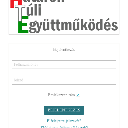
Bejelentkezés
Emlékezzen rám
BEJELENTKEZÉS
Elfelejtette jelszavát?
Elfelejtette felhasználónevét?