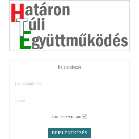
Bejelentkezés
Emlékezzen rám
BEJELENTKEZÉS
Elfelejtette jelszavát?
Elfelejtette felhasználónevét?