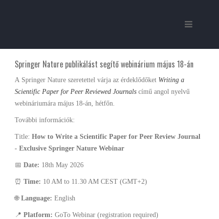
Springer Nature publikálást segítő webinárium május 18-án
A Springer Nature
szeretettel várja az érdeklődőket
Writing a
Scientific Paper for Peer Reviewed Journals
című angol nyelvű
webináriumára május 18-án, hétfőn.
További információk:
Title:
How to Write a Scientific Paper for Peer Review Journal
- Exclusive Springer Nature Webinar
📅
Date:
18th May 2026
⏰
Time:
10 AM to 11.30 AM CEST (GMT+2)
🌐
Language:
English
📍
Platform:
GoTo Webinar (registration required)