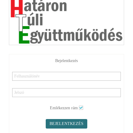
Bejelentkezés
Emlékezzen rám
BEJELENTKEZÉS
Elfelejtette jelszavát?
Elfelejtette felhasználónevét?