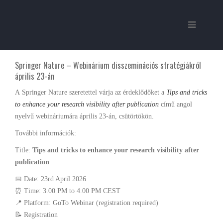
Springer Nature – Webinárium disszeminációs stratégiákról
április 23-án
A Springer Nature
szeretettel várja az érdeklődőket a
Tips and tricks
to enhance your research visibility after publication
című angol
nyelvű webináriumára április 23-án, csütörtökön.
További információk:
Title:
Tips and tricks to enhance your research visibility after
publication
📅 Date: 23rd April 2026
⏰ Time: 3.00 PM to 4.00 PM CEST
📍 Platform: GoTo Webinar (registration required)
📝 Registration