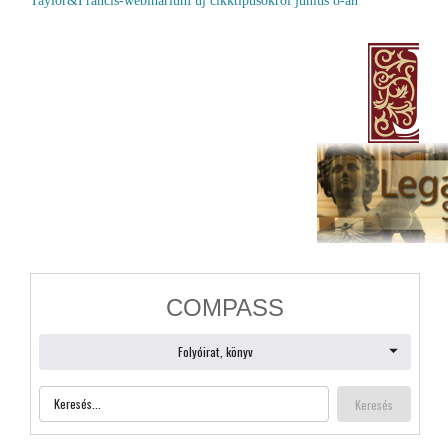
Taylor&Francis-webinárium új cikktípusokról június 8-án