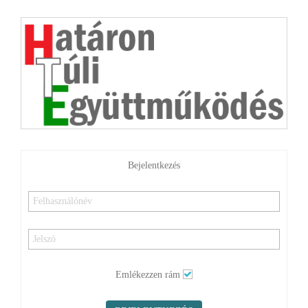
Bejelentkezés
Emlékezzen rám
BEJELENTKEZÉS
Elfelejtette jelszavát?
Elfelejtette felhasználónevét?