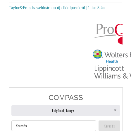
Taylor&Francis-webinárium új cikktípusokról június 8-án