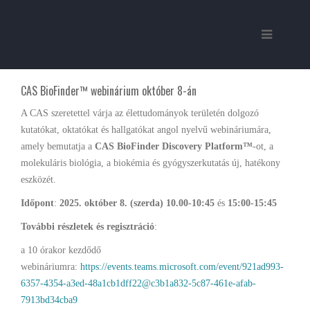
CAS BioFinder™ webinárium október 8-án
A CAS szeretettel várja az élettudományok területén dolgozó
kutatókat, oktatókat és hallgatókat angol nyelvű webináriumára,
amely bemutatja a
CAS BioFinder Discovery Platform™
-ot, a
molekuláris biológia, a biokémia és gyógyszerkutatás
új, hatékony
eszközét.
Időpont
:
2025. október 8. (szerda) 10.00-10:45
és
15:00-15:45
További részletek és regisztráció
:
a 10 órakor kezdődő
webináriumra:
https://events.teams.microsoft.com/event/921ad993-
6357-4354-a3ed-48a1cb1dff22@c3b1a832-5c87-461e-afab-
7913bd34cba9