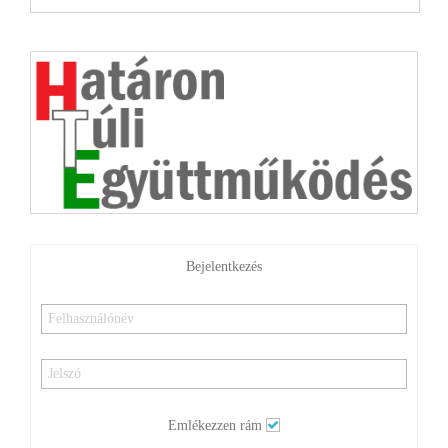
Bejelentkezés
Emlékezzen rám
BEJELENTKEZÉS
Elfelejtette jelszavát?
Elfelejtette felhasználónevét?