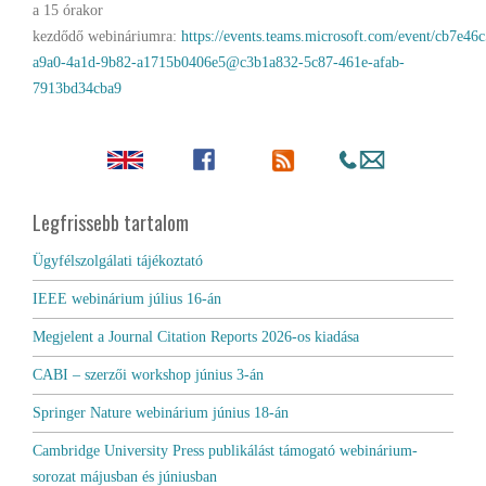
a 15 órakor
kezdődő webináriumra:
https://events.teams.microsoft.com/event/cb7e46c
a9a0-4a1d-9b82-a1715b0406e5@c3b1a832-5c87-461e-afab-
7913bd34cba9
Legfrissebb tartalom
Ügyfélszolgálati tájékoztató
IEEE webinárium július 16-án
Megjelent a Journal Citation Reports 2026-os kiadása
CABI – szerzői workshop június 3-án
Springer Nature webinárium június 18-án
Cambridge University Press publikálást támogató webinárium-
sorozat májusban és júniusban