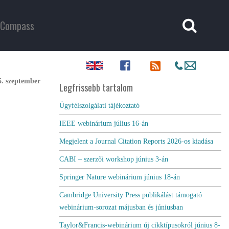
Compass
5. szeptember
Legfrissebb tartalom
Ügyfélszolgálati tájékoztató
IEEE webinárium július 16-án
Megjelent a Journal Citation Reports 2026-os kiadása
CABI – szerzői workshop június 3-án
Springer Nature webinárium június 18-án
Cambridge University Press publikálást támogató
webinárium-sorozat májusban és júniusban
Taylor&Francis-webinárium új cikktípusokról június 8-