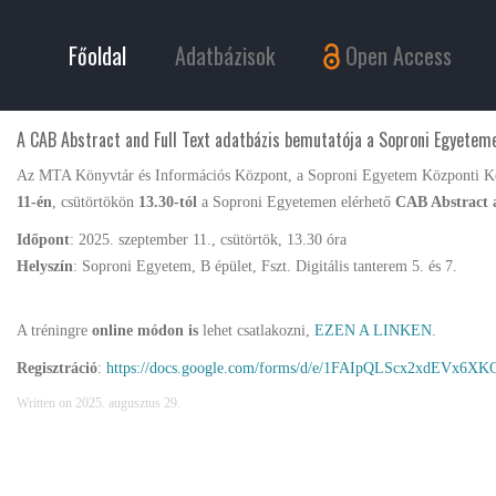
Főoldal
Adatbázisok
Open Access
A CAB Abstract and Full Text adatbázis bemutatója a Soproni Egyetem
Az MTA Könyvtár és Információs Központ, a Soproni Egyetem Központi Kö
11-én
, csütörtökön
13.30-tól
a Soproni Egyetemen elérhető
CAB Abstract 
Időpont
: 2025. szeptember 11., csütörtök, 13.30 óra
Helyszín
: Soproni Egyetem, B épület, Fszt. Digitális tanterem 5. és 7.
A tréningre
online módon is
lehet csatlakozni,
EZEN A LINKEN
.
Regisztráció
:
https://docs.google.com/forms/d/e/1FAIpQLScx2xdEVx6
Written on
2025. augusztus 29
.