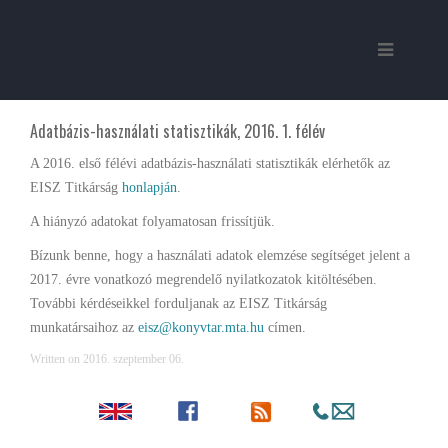
Adatbázis-használati statisztikák, 2016. 1. félév
A 2016. első félévi adatbázis-használati statisztikák elérhetők az
EISZ Titkárság
honlapján
.
A hiányzó adatokat folyamatosan frissítjük.
Bízunk benne, hogy a használati adatok elemzése segítséget jelent a
2017. évre vonatkozó megrendelő nyilatkozatok kitöltésében.
További kérdéseikkel forduljanak az EISZ Titkárság
munkatársaihoz az
címen.
Written on
2016. szeptember 06
.