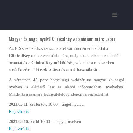
Magyar és angol nyelvű ClinicalKey webinárium márciusban
Az EISZ és az Elsevier szeretettel vár minden érdeklődőt a
ClinicalKey
online webináriumára, melynek keretében az előadók
bemutatják a
ClinicalKey működését
, valamint a rendszerben
rendelkezésre álló
eszköztárat
és annak
használatát
.
A várhatóan
45 perc
hosszúságú webinárium magyar és angol
nyelven is elérhető lesz az alábbi időpontokban, nyelveken.
Mindenki a számára legmegfelelőbb időpontra regisztrálhat.
2021.03.11. csütörtök
10.00 – angol nyelven
Regisztráció
2021.03.16. kedd
10.00 – magyar nyelven
Regisztráció