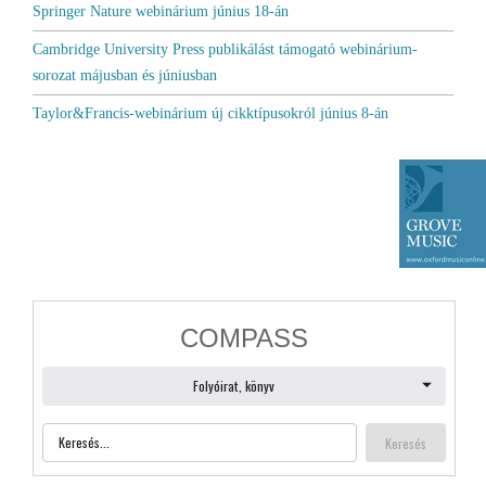
Springer Nature webinárium június 18-án
Cambridge University Press publikálást támogató webinárium-
sorozat májusban és júniusban
Taylor&Francis-webinárium új cikktípusokról június 8-án