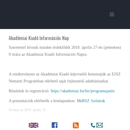
Akadémiai Kiadó Információs Nap
Szeretettel hívunk minden érdeklődőt 2018. április 27-én (pénteken)
9 órára az Akadémiai Kiadó Információs Napra.
A rendezvényen az Akadémiai Kiadó képviselői bemutatják az EISZ
Nemzeti Programban elérhető saját fejlesztésű adatbázisaikat.
Részletek és regisztráció:
https://akademiai.hu/hir/programajanlo
A prezentációk elérhetők a honlapunkon:
MeRSZ
Szótárak
Written on
2018. április 19
.