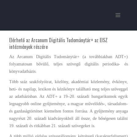
Elérhető az Arcanum Digitális Tudománytár+ az EISZ
intézmények részére
Az Arcanum Digitális Tudománytár+ (a továbbiakban ADT+)
folyamatosan bővülő, teljes szövegű digitális periodika- és
könyvadatbázis.
Több száz szakfolyóirat, közlöny, akadémiai közlemény, évkönyv,
heti- és napilap, lexikon és kézikönyv található meg teljes szöveggel
az adatbázisban. Az ADT+ a 19–20. századi hungarikumok egyik
legnagyobb online gyűjteménye, a magyar művelődés-, társadalom-
és gazdaságtörténet kiemelten fontos forrása. A gyűjtemény anyaga
nagyrészt 20. századi kiadványokból áll össze, de bőségesen találni
19. századi és ritkábban 21. századi szövegeket is.
A több millió oldalas szövegállomány kétrétegű (karakterfelismert)