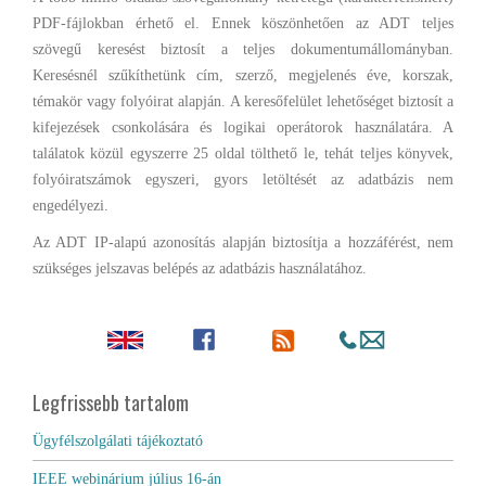
PDF-fájlokban érhető el. Ennek köszönhetően az ADT teljes
szövegű keresést biztosít a teljes dokumentumállományban.
Keresésnél szűkíthetünk cím, szerző, megjelenés éve, korszak,
témakör vagy folyóirat alapján. A keresőfelület lehetőséget biztosít a
kifejezések csonkolására és logikai operátorok használatára. A
találatok közül egyszerre 25 oldal tölthető le, tehát teljes könyvek,
folyóiratszámok egyszeri, gyors letöltését az adatbázis nem
engedélyezi.
Az ADT IP-alapú azonosítás alapján biztosítja a hozzáférést, nem
szükséges jelszavas belépés az adatbázis használatához.
Legfrissebb tartalom
Ügyfélszolgálati tájékoztató
IEEE webinárium július 16-án