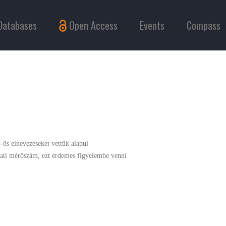
Databases
Open Access
Events
Compass
-ös elnevezéseket vettük alapul
álati mérőszám, ezt érdemes figyelembe venni