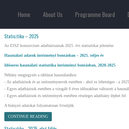
Home
About Us
Programme Board
Statisztika – 2025
Az EISZ konzorcium adatbázisainak 2025. évi statisztikai jelentése.
Használati adatok intézményi bontásban – 2025. teljes év
Idősoros használati statisztika intézményi bontásban, 2020-2025
Néhány megjegyzés a táblázat használatához:
- Az adatbázisok és az intézménynevek esetében - ahol ez lehetséges - a 2025
- Egyes adatbázisok esetében a vizsgált 6 éves időszakban változott a haszn
- Egyes adatbázisok és intézmények esetében részleges adathiány léphet fel
A hiányzó adatokat folyamatosan frissítjük.
CONTINUE READING
Statisztika - 2025. első félév