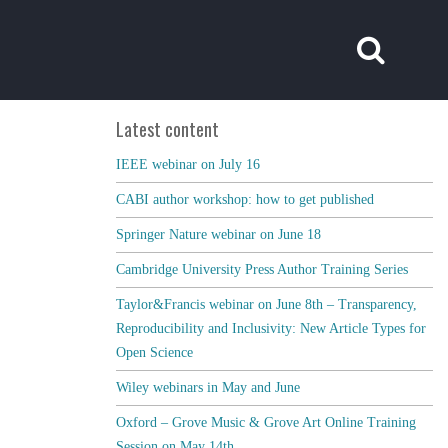
Latest content
IEEE webinar on July 16
CABI author workshop: how to get published
Springer Nature webinar on June 18
Cambridge University Press Author Training Series
Taylor&Francis webinar on June 8th – Transparency,
Reproducibility and Inclusivity: New Article Types for
Open Science
Wiley webinars in May and June
Oxford – Grove Music & Grove Art Online Training
Session on May 14th