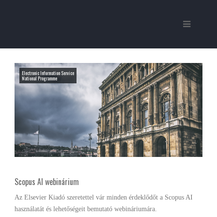
Electronic Information Service
National Programme
Scopus AI webinárium
Az Elsevier Kiadó szeretettel vár minden érdeklődőt a Scopus AI
használatát és lehetőségeit bemutató webináriumára.